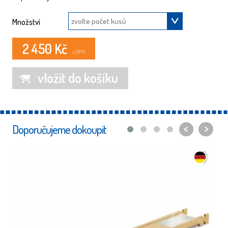
Množství
2 450 Kč
s DPH
vložit do košíku
<
>
Doporučujeme dokoupit
NĚMECKÝ
VÝROBEK