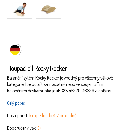
NĚMECKÝ
Houpací díl Rocky Rocker
VÝROBEK
Balanční sytém Rocky Rocker je vhodný pro všechny věkové
kategorie. Lze použít samostatně nebo ve spojení s Erzi
balančními deskami jako je 46328,46329, 46336 a dalšími.
Celý popis
Dostupnost:
k expedici do 4-7 prac. dnů
Doporučený věk:
3+