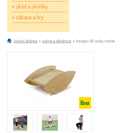
úklid a skříňky
zábava a hry
úvodní stránka
»
pohyb a obratnost
»
houpací díl rocky rocker