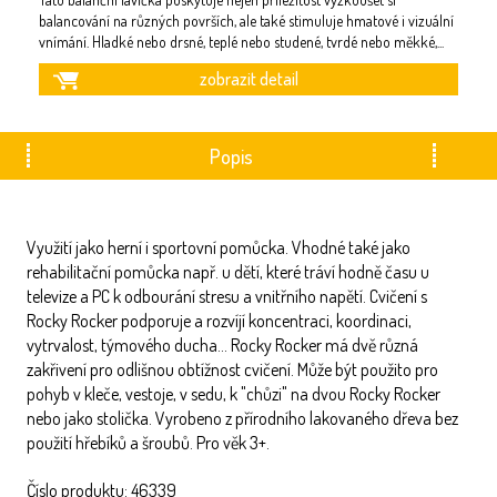
balancování na různých površích, ale také stimuluje hmatové i vizuální
fa
vnímání. Hladké nebo drsné, teplé nebo studené, tvrdé nebo měkké,
...
pr
zobrazit detail
Popis
Využití jako herní i sportovní pomůcka. Vhodné také jako
rehabilitační pomůcka např. u dětí, které tráví hodně času u
televize a PC k odbourání stresu a vnitřního napětí. Cvičení s
Rocky Rocker podporuje a rozvíjí koncentraci, koordinaci,
vytrvalost, týmového ducha... Rocky Rocker má dvě různá
zakřivení pro odlišnou obtížnost cvičení. Může být použito pro
pohyb v kleče, vestoje, v sedu, k "chůzi" na dvou Rocky Rocker
nebo jako stolička. Vyrobeno z přírodního lakovaného dřeva bez
použití hřebíků a šroubů. Pro věk 3+.
Číslo produktu: 46339