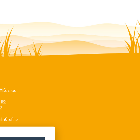
IS, s.r.o.
 182
2
il:
iQsoft.cz