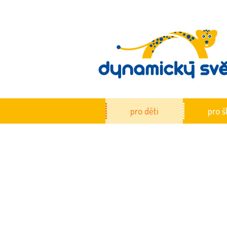
pro děti
pro š