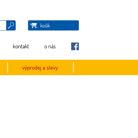
košík
Hledat
kontakt
o nás
facebook
výprodej a slevy