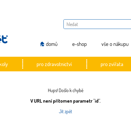
domů
e-shop
vše o nákupu
koly
pro zdravotnictví
pro zvířata
Hups! Došlo k chybě
V URL není přítomen parametr "id".
Jít zpět