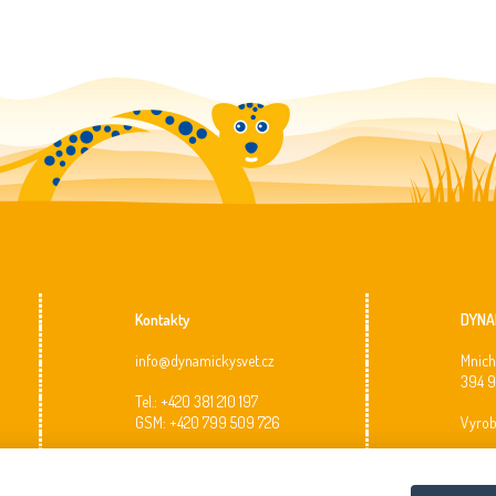
Kontakty
DYNAM
info@dynamickysvet.cz
Mnich
394 9
Tel.: +420 381 210 197
GSM: +420 799 509 726
Vyrob