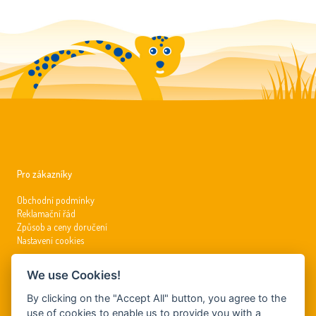
Pro zákazníky
Obchodní podmínky
Reklamační řád
Způsob a ceny doručení
Nastavení cookies
We use Cookies!
Kontakty
By clicking on the "Accept All" button, you agree to the
info@dynamickysvet.cz
use of cookies to enable us to provide you with a