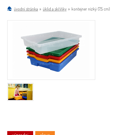
úvodní stránka
»
úklid a skříňky
»
kontejner nízký (7,5 cm)
výprodej
sleva