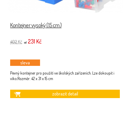
Ú
Kontejner vysoký (15 cm)
5
231 Kč
402
Kč
od
sleva
Sk
pl
Pevný kontejner pro použití ve školských zařízeních. Lze dokoupit i
c
víko.Rozměr: 42 x 31 x 15 cm
zobrazit detail