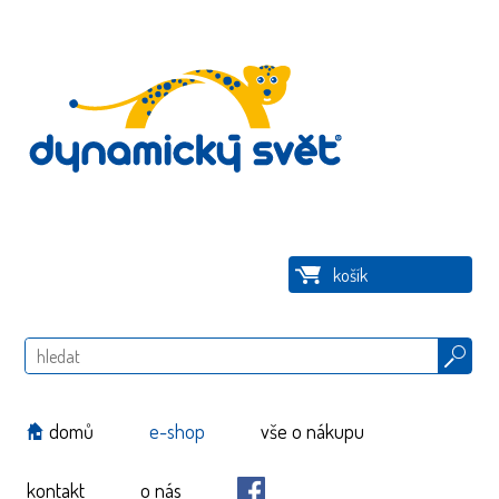
košík
Hledat
domů
e-shop
vše o nákupu
kontakt
o nás