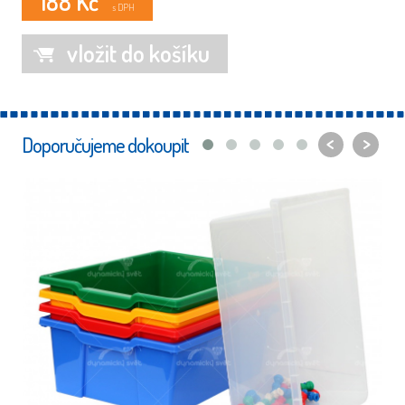
188 Kč
s DPH
vložit do košíku
<
>
Doporučujeme dokoupit