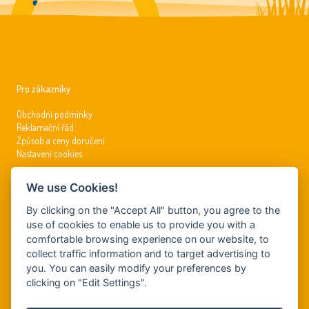
Pro zákazníky
Obchodní podmínky
Reklamační řád
Způsob a ceny doručení
Nastavení cookies
We use Cookies!
Kontakty
By clicking on the "Accept All" button, you agree to the
info@dynamickysvet.cz
use of cookies to enable us to provide you with a
comfortable browsing experience on our website, to
Tel.: +420 381 210 197
GSM: +420 799 509 726
collect traffic information and to target advertising to
you. You can easily modify your preferences by
clicking on "Edit Settings".
DYNAMIS, s.r.o.