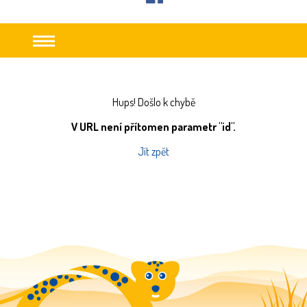
facebook
Hups! Došlo k chybě
V URL není přítomen parametr "id".
Jít zpět