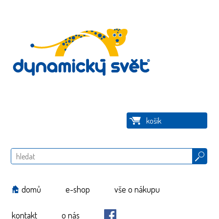
košík
Hledat
domů
e-shop
vše o nákupu
kontakt
o nás