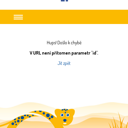
facebook
Hups! Došlo k chybě
V URL není přítomen parametr "id".
Jít zpět