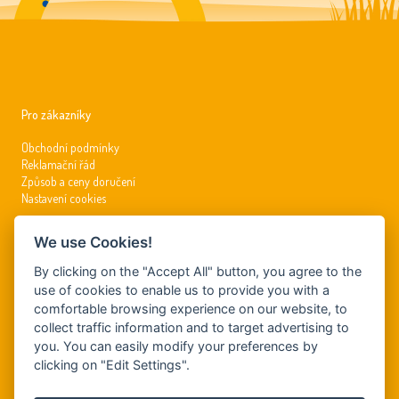
Pro zákazníky
Obchodní podmínky
Reklamační řád
Způsob a ceny doručení
Nastavení cookies
We use Cookies!
Kontakty
By clicking on the "Accept All" button, you agree to the
info@dynamickysvet.cz
use of cookies to enable us to provide you with a
comfortable browsing experience on our website, to
Tel.: +420 381 210 197
GSM: +420 799 509 726
collect traffic information and to target advertising to
you. You can easily modify your preferences by
clicking on "Edit Settings".
DYNAMIS, s.r.o.