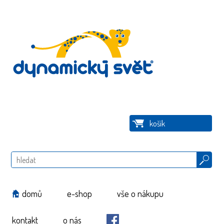
košík
Hledat
domů
e-shop
vše o nákupu
kontakt
o nás