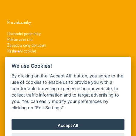
Pro zákazníky
Obchodní podmínky
Reklamační řád
Způsob a ceny doručení
Nastavení cookies
We use Cookies!
Kontakty
By clicking on the "Accept All" button, you agree to the
info@dynamickysvet.cz
use of cookies to enable us to provide you with a
comfortable browsing experience on our website, to
Tel.: +420 381 210 197
GSM: +420 799 509 726
collect traffic information and to target advertising to
you. You can easily modify your preferences by
clicking on "Edit Settings".
DYNAMIS, s.r.o.
Mnich 182
Accept All
394 92