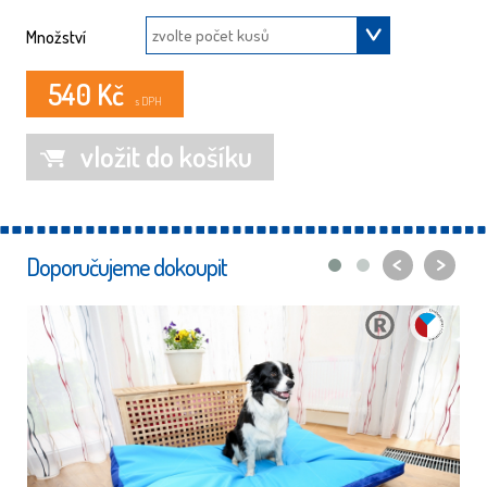
Množství
540 Kč
s DPH
vložit do košíku
<
>
Doporučujeme dokoupit
ORIGINÁLNÍ
ČESKÝ
DESIGN
VÝROBEK