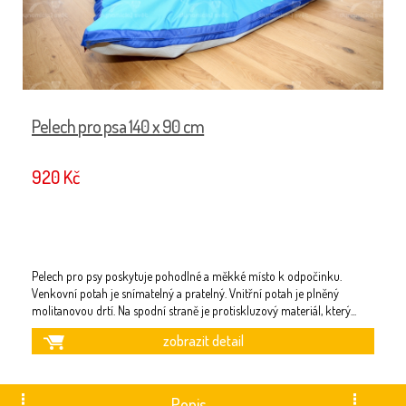
Pelech pro psa 140 x 90 cm
P
920 Kč
6
Pelech pro psy poskytuje pohodlné a měkké místo k odpočinku.
Pe
Venkovní potah je snímatelný a pratelný. Vnitřní potah je plněný
Ve
molitanovou drtí. Na spodní straně je protiskluzový materiál, který
...
mo
zobrazit detail
Popis