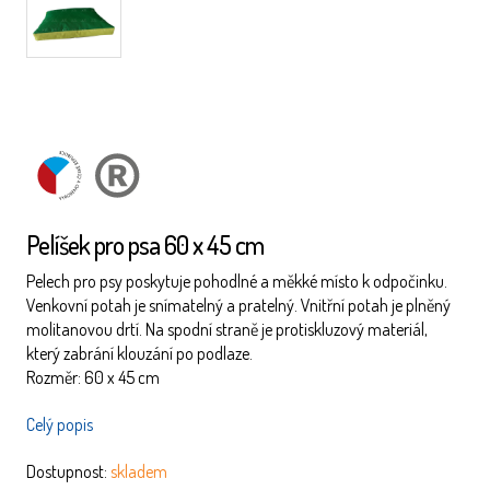
ČESKÝ
ORIGINÁLNÍ
Pelíšek pro psa 60 x 45 cm
VÝROBEK
DESIGN
Pelech pro psy poskytuje pohodlné a měkké místo k odpočinku.
Venkovní potah je snímatelný a pratelný. Vnitřní potah je plněný
molitanovou drtí. Na spodní straně je protiskluzový materiál,
který zabrání klouzání po podlaze.
Rozměr: 60 x 45 cm
Celý popis
Dostupnost:
skladem