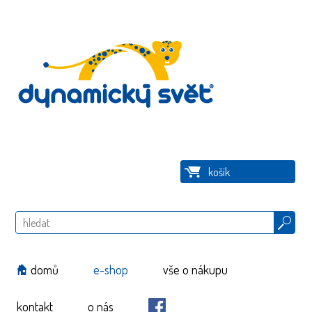
košík
Hledat
domů
e-shop
vše o nákupu
kontakt
o nás