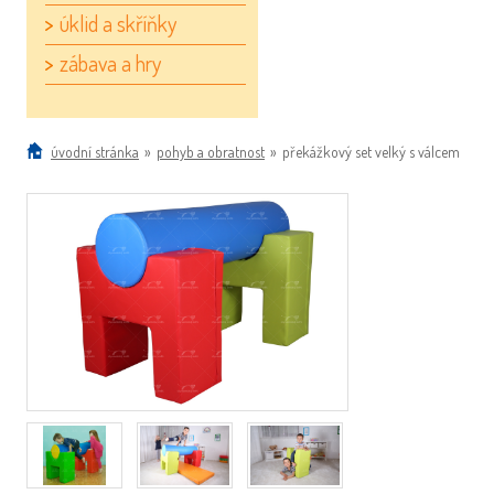
úklid a skříňky
zábava a hry
úvodní stránka
»
pohyb a obratnost
»
překážkový set velký s válcem