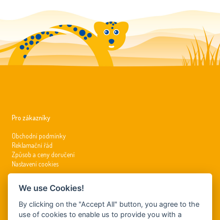
Pro zákazníky
Obchodní podmínky
Reklamační řád
Způsob a ceny doručení
Nastavení cookies
We use Cookies!
Kontakty
By clicking on the "Accept All" button, you agree to the
info@dynamickysvet.cz
use of cookies to enable us to provide you with a