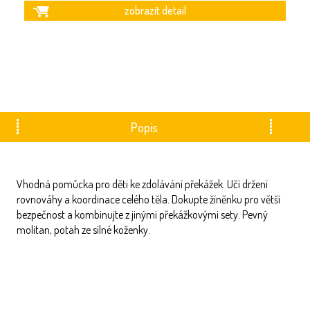
zobrazit detail
Ba
Lz
je
Popis
Vhodná pomůcka pro děti ke zdolávání překážek. Učí držení
rovnováhy a koordinace celého těla. Dokupte žíněnku pro větší
bezpečnost a kombinujte z jinými překážkovými sety. Pevný
molitan, potah ze silné koženky.