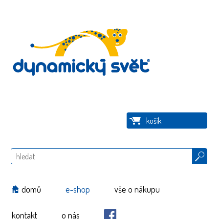
košík
Hledat
domů
e-shop
vše o nákupu
kontakt
o nás