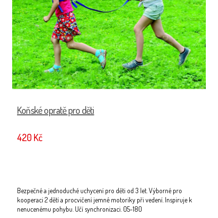
Koňské opratě pro děti
420 Kč
H
2
Bezpečné a jednoduché uchycení pro děti od 3 let. Výborné pro
kooperaci 2 dětí a procvičení jemné motoriky při vedení. Inspiruje k
nenucenému pohybu. Učí synchronizaci. 05-180