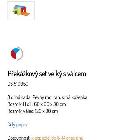
ČESKÝ
Překážkový set velký s válcem
VÝROBEK
DS 510050
3 dílná sada. Pevný molitan, silná koženka.
Rozměr H díl : 60 x 60 x 30 cm
Rozměr válec: 120 x 30 cm
Celý popis
Dostupnost:
k expedici do 8-14 prac dnů