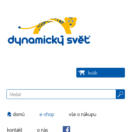
košík
Hledat
domů
e-shop
vše o nákupu
kontakt
o nás